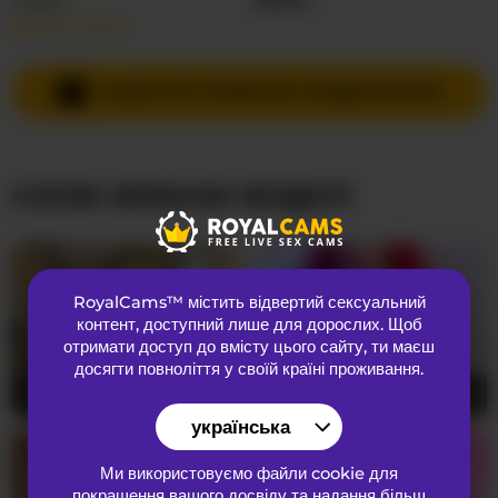
Детальніше…
Мови спілкування
Німецька
,
Англійська
Країна
Невідома
НАДІСЛАТИ ПРИВАТНЕ ПОВІДОМЛЕННЯ
Вік
19
СХОЖІ ВЕБКАМ МОДЕЛІ
ЗОВНІШНІЙ ВИГЛЯД
Лобкове волосся
Брита кицька
Переваги
Бісексуальний
RoyalCams™ містить відвертий сексуальний
Національність
Латиноамериканка
контент
, доступний лише для дорослих. Щоб
Колір очей
Коричневий
отримати доступ до вмісту цього сайту, ти маєш
досягти повноліття у своїй країні проживання.
Колір волосся
Блондинка
FIXMYASSTOO
68
RoxanneStorm
34
Розмір грудей
Маленький
українська
Ми використовуємо файли cookie для
покращення вашого досвіду та надання більш