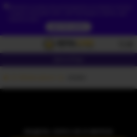
Зважаючи на ваше місцезнаходження, ви повинні спочатку
створити обліковий запис, щоб підтвердити свій вік, щоб
побачити вміст.
ДОСТУП ЗАРАЗ
Дівчата
Пари
Вебкам дівчата
-Anette
МОДЕЛЬ ЗАРАЗ НЕ В МЕРЕЖІ