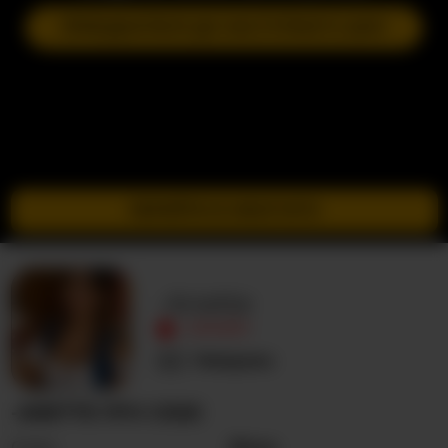
ПРИЄДНАТИСЯ ДО НАСТУПНОГО ШОУ
ПЕРЕЙТИ В ІНКОГНІТО
-Anette
ОФЛАЙН
Невідома
-ANETTE ПРО СЕБЕ
Стать
Жінка