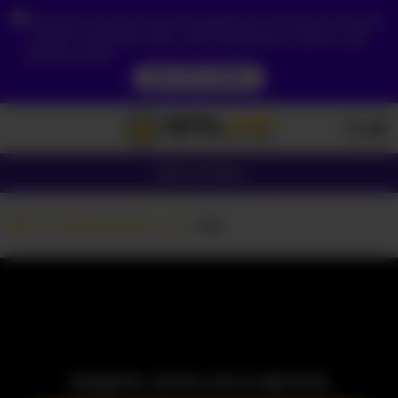
Зважаючи на ваше місцезнаходження, ви повинні спочатку
створити обліковий запис, щоб підтвердити свій вік, щоб
побачити вміст.
ДОСТУП ЗАРАЗ
Дівчата
Пари
Вебкам дівчата
-Asi-
МОДЕЛЬ ЗАРАЗ НЕ В МЕРЕЖІ