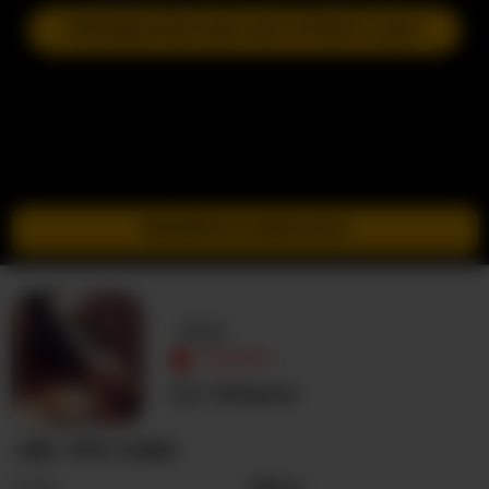
ПРИЄДНАТИСЯ ДО НАСТУПНОГО ШОУ
ПЕРЕЙТИ В ІНКОГНІТО
-Asi-
ОФЛАЙН
Невідома
-ASI- ПРО СЕБЕ
Стать
Жінка