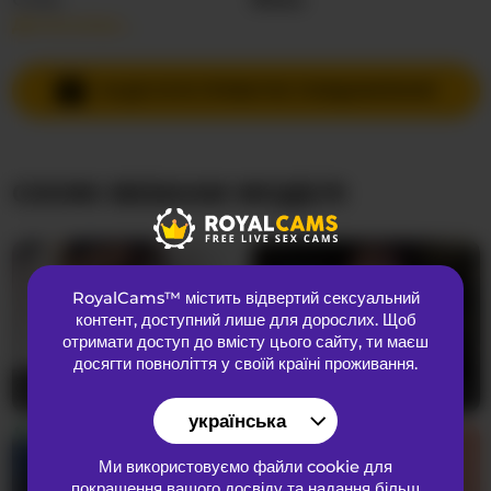
Детальніше…
Мови спілкування
Російська
,
Англійська
Країна
Невідома
НАДІСЛАТИ ПРИВАТНЕ ПОВІДОМЛЕННЯ
Вік
23
СХОЖІ ВЕБКАМ МОДЕЛІ
ЗОВНІШНІЙ ВИГЛЯД
Лобкове волосся
Брита кицька
Переваги
Гетеросексуальний
RoyalCams™ містить відвертий сексуальний
Національність
Європеоїдний
контент
, доступний лише для дорослих. Щоб
Колір очей
Сірий
отримати доступ до вмісту цього сайту, ти маєш
досягти повноліття у своїй країні проживання.
Колір волосся
Брюнетка
evellineeva1
24
TheDime
47
Розмір грудей
Великий
українська
Ми використовуємо файли cookie для
покращення вашого досвіду та надання більш