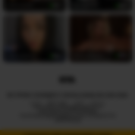
KateLove23
23
SportymilfX
39
Hotmadamxl
38
VictoriaDaeva
28
ВСІ ПРАВА ЗАХИЩЕНІ © ROYALCAMSLIVE.COM 2026
HUB
ПРО НАС
2257
DMCA
ПОЛІТИКА КОНФІДЕНЦІЙНОСТІ
ПАРТНЕРСЬКА ПРОГРАМА
ПОЛІТИКА ВІДПОВІДАЛЬНОГО РОЗКРИТТЯ
ІНФОРМАЦІЇ