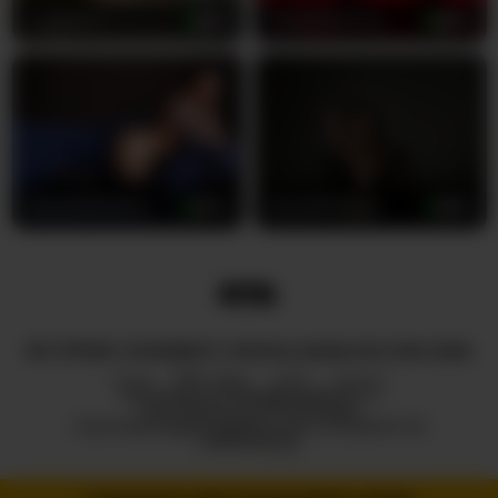
LunaVice
32
TexasMommy
46
GypsyRebellion
43
DariaMalkova
20
ВСІ ПРАВА ЗАХИЩЕНІ © ROYALCAMSLIVE.COM 2026
HUB
ПРО НАС
2257
DMCA
ПОЛІТИКА КОНФІДЕНЦІЙНОСТІ
ПАРТНЕРСЬКА ПРОГРАМА
ПОЛІТИКА ВІДПОВІДАЛЬНОГО РОЗКРИТТЯ
ІНФОРМАЦІЇ