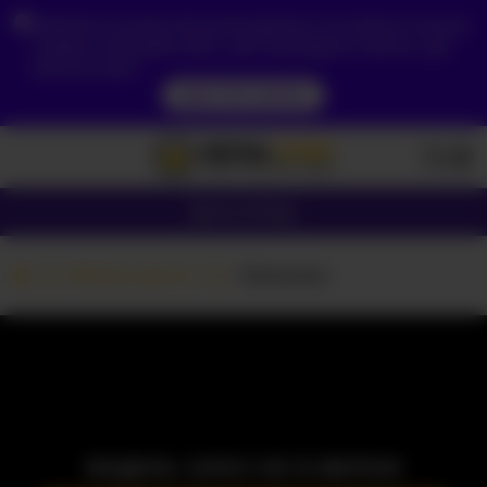
Зважаючи на ваше місцезнаходження, ви повинні спочатку
створити обліковий запис, щоб підтвердити свій вік, щоб
побачити вміст.
ДОСТУП ЗАРАЗ
Дівчата
Пари
Вебкам дівчата
-Ekatzeee-
МОДЕЛЬ ЗАРАЗ НЕ В МЕРЕЖІ