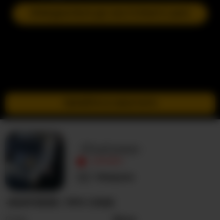
ПРИЄДНАТИСЯ ДО НАСТУПНОГО ШОУ
ПЕРЕЙТИ В ІНКОГНІТО
-Ekatzeee-
ОФЛАЙН
Невідома
-EKATZEEE- ПРО СЕБЕ
Стать
Жінка