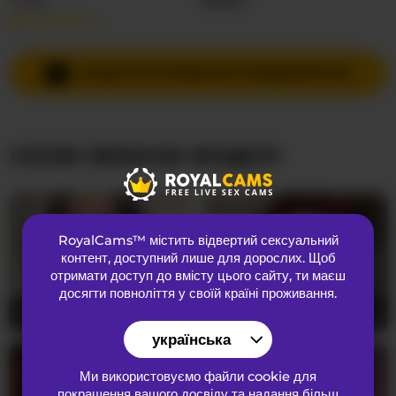
Детальніше…
Мови спілкування
Російська
Країна
Невідома
НАДІСЛАТИ ПРИВАТНЕ ПОВІДОМЛЕННЯ
Вік
20
СХОЖІ ВЕБКАМ МОДЕЛІ
ЗОВНІШНІЙ ВИГЛЯД
Лобкове волосся
Брита кицька
Переваги
Бісексуальний
RoyalCams™ містить відвертий сексуальний
Національність
Європеоїдний
контент
, доступний лише для дорослих. Щоб
Колір очей
Коричневий
отримати доступ до вмісту цього сайту, ти маєш
досягти повноліття у своїй країні проживання.
Колір волосся
Брюнетка
Lilithcapri7
24
RubyMistique
30
Розмір грудей
Маленький
українська
Ми використовуємо файли cookie для
покращення вашого досвіду та надання більш