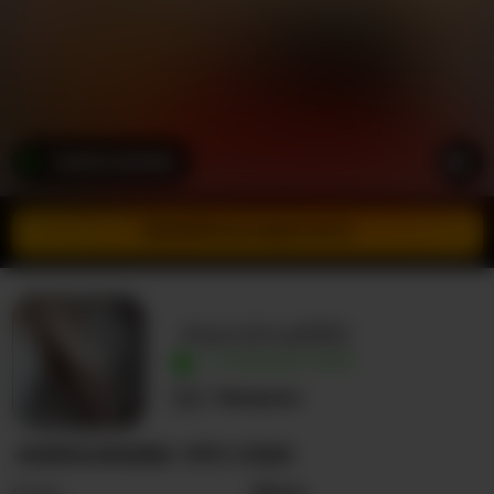
-KAROLINA555-
ПЕРЕЙТИ В ІНКОГНІТО
-Karolina555-
У ПРЯМОМУ ЕФІРІ
Невідома
-KAROLINA555- ПРО СЕБЕ
Стать
Жінка