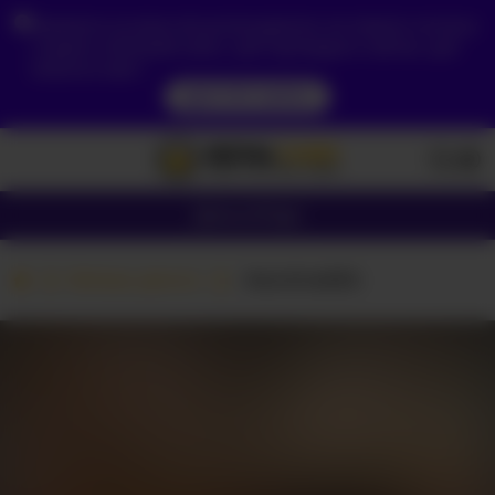
Зважаючи на ваше місцезнаходження, ви повинні спочатку
створити обліковий запис, щоб підтвердити свій вік, щоб
побачити вміст.
ДОСТУП ЗАРАЗ
Дівчата
Пари
Вебкам дівчата
-Karolina555-
ЗАПУСТІТЬ ВАШУ
КАМЕРУ