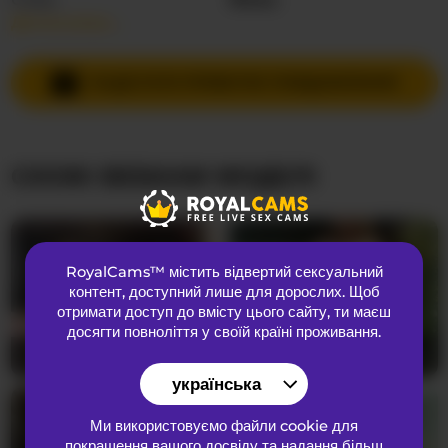
Детальніше…
Мови спілкування
Російська
Країна
Невідома
НАДІСЛАТИ ПРИВАТНЕ ПОВІДОМЛЕННЯ
Вік
46
СХОЖІ ВЕБКАМ МОДЕЛІ
ЗОВНІШНІЙ ВИГЛЯД
Лобкове волосся
підстрижена кицька
Переваги
Гетеросексуальний
RoyalCams™ містить відвертий сексуальний
Національність
Європеоїдний
контент
, доступний лише для дорослих. Щоб
Колір очей
Зелений
отримати доступ до вмісту цього сайту, ти маєш
досягти повноліття у своїй країні проживання.
Колір волосся
Блондинка
SerenaBFF
25
DoctorYangg
28
Розмір грудей
Великий
українська
Ми використовуємо файли cookie для
покращення вашого досвіду та надання більш