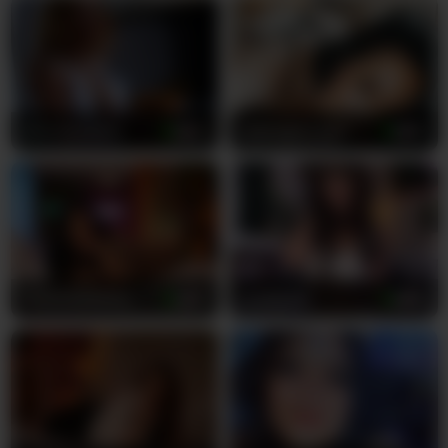
привносить неймовірно розкуту та відкриту енергію в
кожне своє шоу, з комфортом досліджуючи
найсміливіші фантазії з будь-ким, хто привертає її
увагу та інтерес. Вона вільно володіє російською та
англійською мовами, гарантуючи, що мовний бар'єр
ніколи не стане перешкодою між вами та вашим
SiennaJayden
20
Midnightrose11
26
абсолютним задоволенням і насолодою. Її класичні
кавказькі риси неймовірно прекрасні, але в тому, що
вона робитиме наодинці з вами в приватному шоу,
немає нічого традиційного чи скромного. Вона
справжня досвідчена МІЛФ, яка роками
вдосконалювала мистецтво спокушання та
доведення до екстазу.
PalomaDelMar
23
lexibby69
36
Кожен вигин її спокусливого мініатюрного тіла
розповідає історію чуттєвості, що очікує на ваше
дослідження. Її білосніжна шкіра буквально світиться
перед камерою, запрошуючи ваш погляд
затриматися на кожній інтимній деталі її досконалого
тіла. Вона знає абсолютно все про те, як рухатися, як