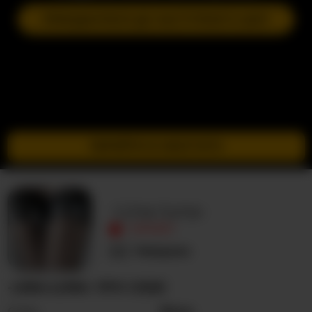
ПРИЄДНАТИСЯ ДО НАСТУПНОГО ШОУ
ПЕРЕЙТИ В ІНКОГНІТО
-Lina-luna-
ОФЛАЙН
Невідома
-LINA-LUNA- ПРО СЕБЕ
Стать
Жінка