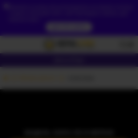
Зважаючи на ваше місцезнаходження, ви повинні спочатку
створити обліковий запис, щоб підтвердити свій вік, щоб
побачити вміст.
ДОСТУП ЗАРАЗ
Дівчата
Пари
Вебкам дівчата
-Lina-luna-
МОДЕЛЬ ЗАРАЗ НЕ В МЕРЕЖІ