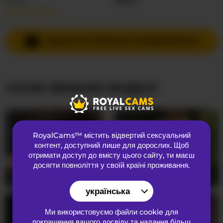
Детальніше…
Мови спілкування
Російська
,
Англійська
Країна
Невідома
НАДІСЛАТИ ПРИВАТНЕ ПОВІДОМЛЕННЯ
Вік
30
СХОЖІ ВЕБКАМ МОДЕЛІ
ЗОВНІШНІЙ ВИГЛЯД
Лобкове волосся
Брита кицька
Переваги
Бісексуальний
RoyalCams™ містить відвертий сексуальний
Національність
Європеоїдний
контент
, доступний лише для дорослих. Щоб
Колір очей
Синій
отримати доступ до вмісту цього сайту, ти маєш
досягти повноліття у своїй країні проживання.
Колір волосся
Брюнетка
SerenaBFF
25
DoctorYangg
28
Розмір грудей
Маленький
українська
Ми використовуємо файли cookie для
покращення вашого досвіду та надання більш