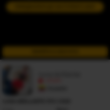
ПРИЄДНАТИСЯ ДО НАСТУПНОГО ШОУ
ПЕРЕЙТИ В ІНКОГНІТО
luna-brillante
ОФЛАЙН
Колумбія
LUNA-BRILLANTE ПРО СЕБЕ
Стать
Жінка