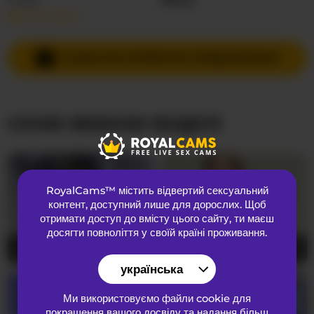
Детальніше…
Мови спілкування
Іспанська
Країна
Колумбія
НАДІСЛАТИ ПРИВАТНЕ ПОВІДОМЛЕННЯ
Вік
31
СХОЖІ ВЕБКАМ МОДЕЛІ
ЗОВНІШНІЙ ВИГЛЯД
Лобкове волосся
Брита кицька
Переваги
Бісексуальний
RoyalCams™ містить відвертий сексуальний
Національність
Латиноамериканка
контент
, доступний лише для дорослих. Щоб
Колір очей
Коричневий
отримати доступ до вмісту цього сайту, ти маєш
досягти повноліття у своїй країні проживання.
Колір волосся
Брюнетка
Agata-Wishx
26
SophieBarnett
39
Розмір грудей
Великий
українська
Ми використовуємо файли cookie для
покращення вашого досвіду та надання більш