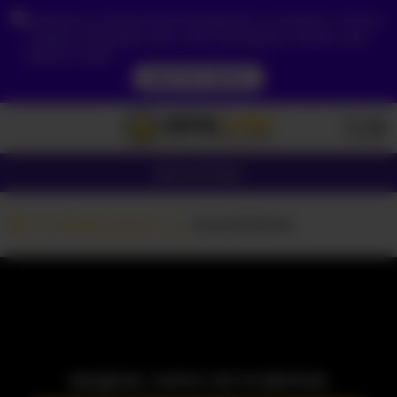
Зважаючи на ваше місцезнаходження, ви повинні спочатку
створити обліковий запис, щоб підтвердити свій вік, щоб
побачити вміст.
ДОСТУП ЗАРАЗ
Дівчата
Пари
Вебкам дівчата
luna-brillante
МОДЕЛЬ ЗАРАЗ НЕ В МЕРЕЖІ