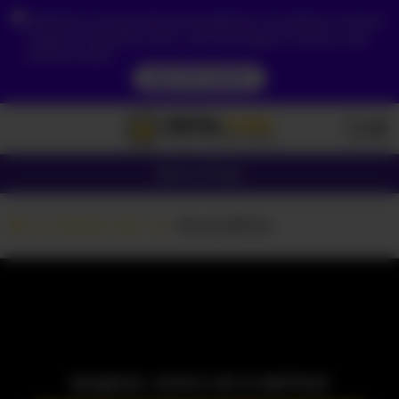
Зважаючи на ваше місцезнаходження, ви повинні спочатку
створити обліковий запис, щоб підтвердити свій вік, щоб
побачити вміст.
ДОСТУП ЗАРАЗ
Дівчата
Пари
Вебкам пари
AlexAndPole
МОДЕЛЬ ЗАРАЗ НЕ В МЕРЕЖІ