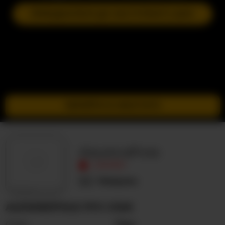
ПРИЄДНАТИСЯ ДО НАСТУПНОГО ШОУ
ПЕРЕЙТИ В ІНКОГНІТО
AlexAndPole
ОФЛАЙН
Невідома
ALEXANDPOLE ПРО СЕБЕ
Стать
Пара