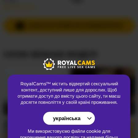
Детальніше…
Мови спілкування
Російська
,
Англійська
Країна
Невідома
НАДІСЛАТИ ПРИВАТНЕ ПОВІДОМЛЕННЯ
Вік
20
СХОЖІ ВЕБКАМ МОДЕЛІ
ЗОВНІШНІЙ ВИГЛЯД
Лобкове волосся
Брита кицька
Переваги
Бісексуальний
RoyalCams™ містить відвертий сексуальний
Національність
Європеоїдний
контент
, доступний лише для дорослих. Щоб
Колір очей
Синій
отримати доступ до вмісту цього сайту, ти маєш
досягти повноліття у своїй країні проживання.
Колір волосся
Руда
mira0-0
18
Andrei2409199
33
Розмір грудей
середнього
українська
Ми використовуємо файли cookie для
покращення вашого досвіду та надання більш