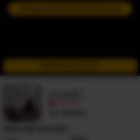
ПРИЄДНАТИСЯ ДО НАСТУПНОГО ШОУ
ПЕРЕЙТИ В ІНКОГНІТО
Arella85
ОФЛАЙН
Невідома
ARELLA85 ПРО СЕБЕ
Стать
Жінка