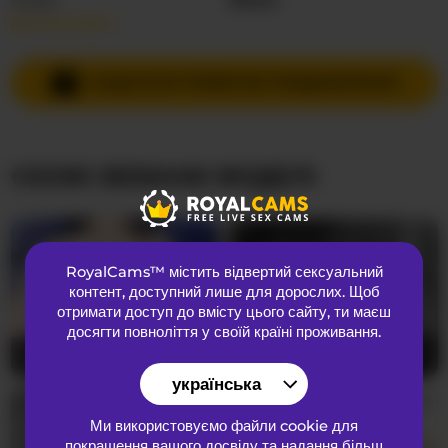
Детальніше…
Мови спілкування
Іспанська
Країна
Невідома
НАДІСЛАТИ ПРИВАТНЕ ПОВІДОМЛЕННЯ
Вік
22
СХОЖІ ВЕБКАМ МОДЕЛІ
ЗОВНІШНІЙ ВИГЛЯД
Лобкове волосся
Брита кицька
Переваги
Бісексуальний
RoyalCams™ містить відвертий сексуальний
Національність
Індійський
контент
, доступний лише для дорослих. Щоб
Колір очей
Коричневий
отримати доступ до вмісту цього сайту, ти маєш
досягти повноліття у своїй країні проживання.
Колір волосся
Брюнетка
AadhyaLove
20
Ria07
26
Розмір грудей
Маленький
українська
Ми використовуємо файли cookie для
покращення вашого досвіду та надання більш