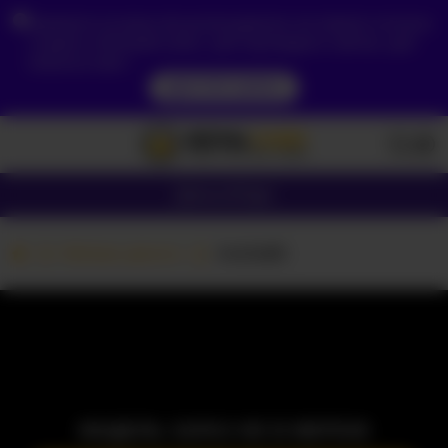
Зважаючи на ваше місцезнаходження, ви повинні спочатку
створити обліковий запис, щоб підтвердити свій вік, щоб
побачити вміст.
ДОСТУП ЗАРАЗ
Дівчата
Пари
Вебкам дівчата
Arella85
МОДЕЛЬ ЗАРАЗ НЕ В МЕРЕЖІ