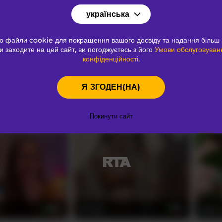
українська
_sexwife
HotsCouple
AAOn
25
21
о файли cookie для покращення вашого досвіду та надання більш 
и заходите на цей сайт, ви погоджуєтесь з його
Умови обслуговуван
конфіденційності
.
Я ЗГОДЕН(НА)
nessa
Sexy-Sweets
Germa
33
30
Покинути сайт
Buzzyd
Baby
24
21