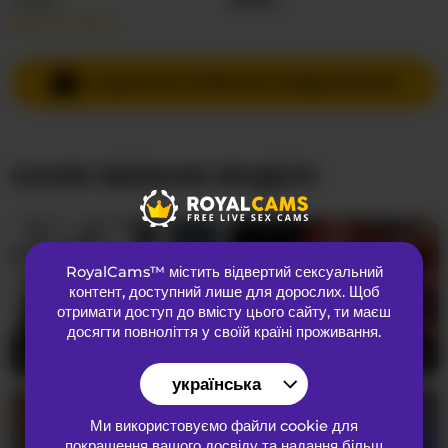
Детальніше…
Мови спілкування
romanian
,
Англійська
Країна
Невідома
НАДІСЛАТИ ПРИВАТНЕ ПОВІДОМЛЕННЯ
Вік
32
СХОЖІ ВЕБКАМ МОДЕЛІ
ЗОВНІШНІЙ ВИГЛЯД
Лобкове волосся
Брита кицька
Переваги
Бісексуальний
RoyalCams™ містить відвертий сексуальний
Національність
Європеоїдний
контент
, доступний лише для дорослих. Щоб
Колір очей
Коричневий
отримати доступ до вмісту цього сайту, ти маєш
досягти повноліття у своїй країні проживання.
Колір волосся
Брюнетка
RavennaDArcy
22
CamillaStarrX
34
Розмір грудей
Великий
українська
Ми використовуємо файли cookie для
покращення вашого досвіду та надання більш