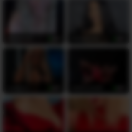
abbinatural
35
AishaaDevoe
22
LaraBrynn
23
GallienneGolld
25