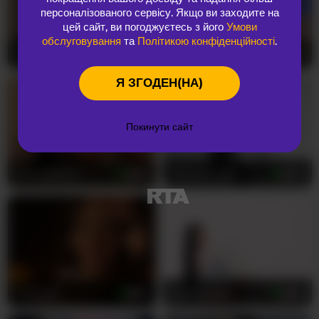
персоналізованого сервісу. Якщо ви заходите на
цей сайт, ви погоджуєтесь з його
Умови
обслуговування
та
Політикою конфіденційності
.
JessyKisss
18
RoseDolll
26
Я ЗГОДЕН(НА)
Покинути сайт
SonyaStorm
23
Sienna_Love
24
AvaSolis
19
SalmaJade
25