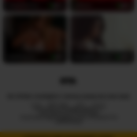
TexasMommy
46
Liliiaxxx
28
GoldieMaren
21
Margosha-yours
30
ВСІ ПРАВА ЗАХИЩЕНІ © ROYALCAMSLIVE.COM 2026
HUB
ПРО НАС
2257
DMCA
ПОЛІТИКА КОНФІДЕНЦІЙНОСТІ
ПАРТНЕРСЬКА ПРОГРАМА
ПОЛІТИКА ВІДПОВІДАЛЬНОГО РОЗКРИТТЯ
ІНФОРМАЦІЇ