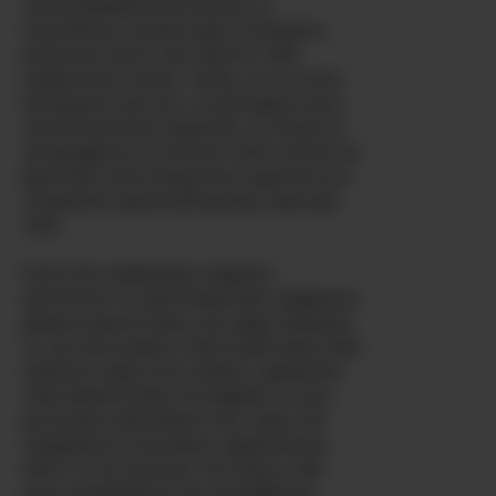
латиноамериканські вигини та
поцілована сонцем шкіра створюють
візуальне свято, яке змусить тебе
повертатися знову і знову, ніч за ніччю.
Незалежно від того, чи досліджує вона
свої бісексуальні бажання, чи повністю
зосереджена на втіленні твоїх особистих
фантазій, вона бездоганно адаптується,
створюючи ідеальний досвід саме для
тебе.
Її виступи неймовірно відверті,
автентичні та приголомшливо збуджуючі,
демонструючи жінку, яка щиро обожнює
те, що вона робить. Вона майстерно вміє
повільно наростити напругу, дражнячи
тебе мимолітними поглядами на своє
витончене мініатюрне тіло, перш ніж
подарувати інтенсивне задоволення,
якого ти так прагнеш. Не втрать свій
шанс випробувати цю колумбійську