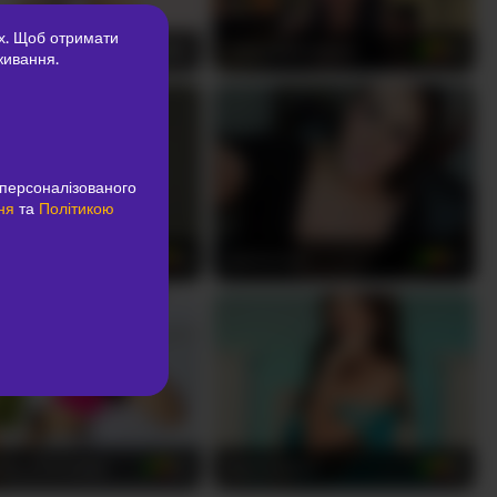
х. Щоб отримати
HY-TAY
CelesteFontaine
21
20
живання.
персоналізованого
ня
та
Політикою
Leon
giamorrys
18
33
AA-STOONEE
NaomiSainz
20
19