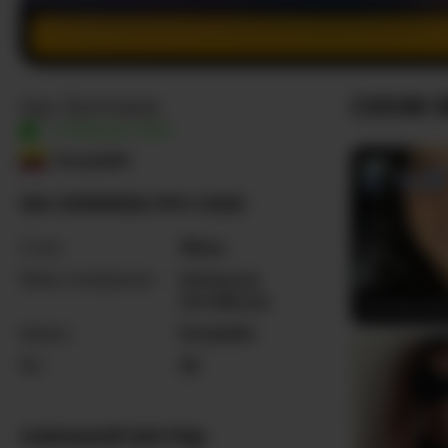
Isa-Jonness
СХОЖІ 
У ПРЯМОМУ ЕФІРІ
Колумбія
ISA-JONNESS ПРО СЕБЕ
Стать
Жінка
Мови спілкування
Іспанська
,
Англійська
Juicyteache
Країна
Колумбія
Вік
32
ЗОВНІШНІЙ ВИГЛЯД