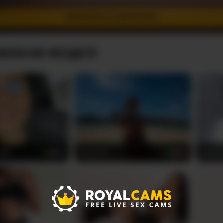
ПЕРЕЙТИ В ІНКОГНІТО
ВЕБКАМ МОДЕЛІ
r85
AprilHill
Mirell
39
28