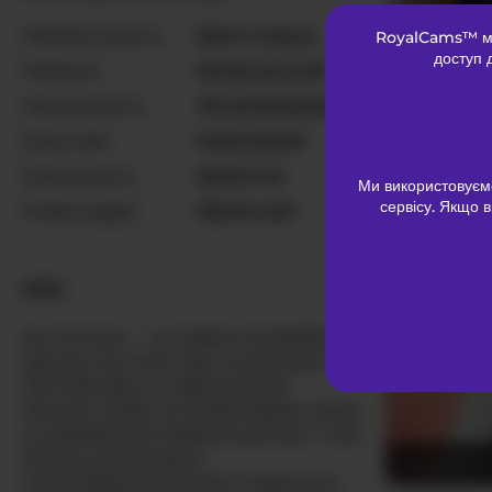
Лобкове волосся
Брита кицька
RoyalCams™ міс
Emma-sexx
доступ 
Переваги
Бісексуальний
Національність
Латиноамериканка
Колір очей
Коричневий
Колір волосся
Брюнетка
Ми використовуєм
сервісу. Якщо в
Розмір грудей
Маленький
Miaatorres
ПРО
Isa-Jonness — це чарівна колумбійська
красуня, яка точно знає, як розпалити
твої найглибші та найпотаємніші
бажання своїми чуттєвими карими очима
та шовковистим темним волоссям. У свої
32 роки ця мініатюрна
MorganHick
латиноамериканська MILF привносить