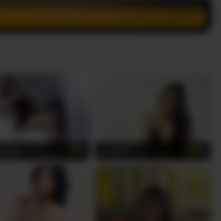
a-Solis
emily118
21
28