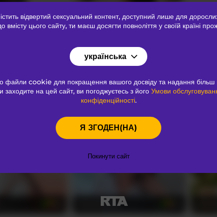
тить відвертий сексуальний контент
, доступний лише для доросли
y
ale-evanz
PEAC
33
27
до вмісту цього сайту, ти маєш досягти повноліття у своїй країні про
українська
о файли cookie для покращення вашого досвіду та надання більш 
и заходите на цей сайт, ви погоджуєтесь з його
Умови обслуговуван
конфіденційності
.
SophieLafont
Sofii
23
25
Я ЗГОДЕН(НА)
Покинути сайт
s
DaliaKhemu
EMMA
30
24