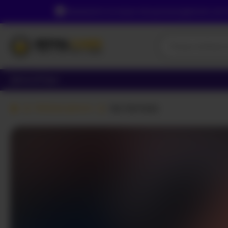
Зважаючи на ваше місцезнаходження, ви пов
Дівчата
Пари
Вебкам дівчата
Isa-Jonness