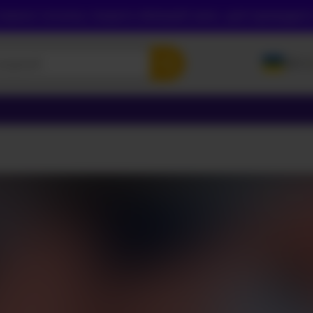
инні спочатку створити обліковий запис, щоб підтвердити с
UK
ENGLI
POLSK
РУСС
УКРАЇ