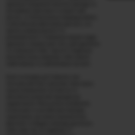
ідеальне поєднання багатого досвіду та
нестримної пристрасті в кожен свій
виступ, а її бісексуальна природа робить
її абсолютною фантазією для всіх, хто
прагне універсальності та
різноманітності. Її маленькі пружні груди
ідеально створені для того, щоб дразнити
та спокушати тебе, тоді як її гладенька
виголена кіска запрошує тебе уявити
найінтимніші та найсміливіші зустрічі.
Коли ти входиш до її кімнати, Isa-
Jonness миттєво захоплює твою увагу
своєю впевненою чуттєвістю та
абсолютно розкутим підходом до
задоволення. Вона вільно розмовляє
іспанською та англійською мовами,
гарантуючи, що кожна прошепотіна
фантазія та брудна команда досягнуть
тебе саме так, як задумано. Її