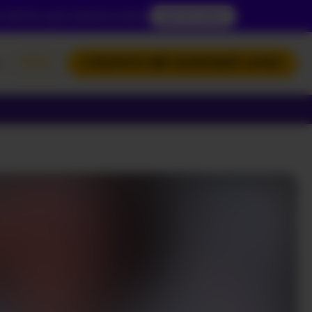
вій вік, щоб побачити вміст.
ДОСТУП ЗАРАЗ
ЛОГІН
СТВОРИТИ МІЙ ОБЛІКОВИЙ ЗАПИС
SH
I
КИЙ
НСЬКА
ЗАПУСТІТЬ ВАШУ
КАМЕРУ