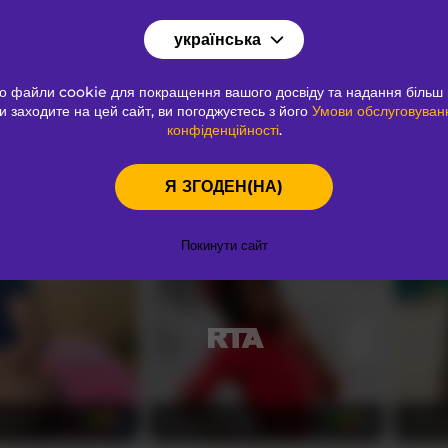
українська
etness
KissMeLuna
Ebon
23
24
о файли cookie для покращення вашого досвіду та надання більш 
и заходите на цей сайт, ви погоджуєтесь з його
Умови обслуговуван
конфіденційності
.
Я ЗГОДЕН(НА)
daddysneakin
Shan
24
19
Покинути сайт
rown
Sexyjustin202
Just-f
28
23