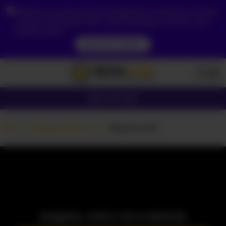
Зважаючи на ваше місцезнаходження, ви повинні спочатку
створити обліковий запис, щоб підтвердити свій вік, щоб
побачити вміст.
ДОСТУП ЗАРАЗ
Дівчата
Пари
Вебкам дівчата
Babycloe10
МОДЕЛЬ ЗАРАЗ НЕ В МЕРЕЖІ