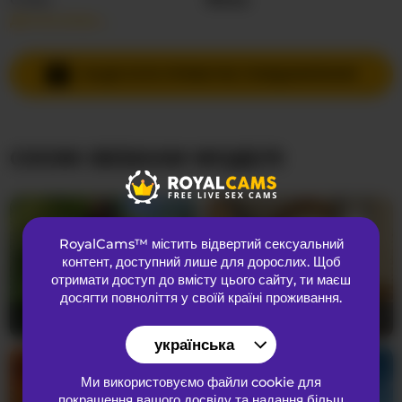
Детальніше…
Мови спілкування
Іспанська
,
Англійська
Країна
Колумбія
НАДІСЛАТИ ПРИВАТНЕ ПОВІДОМЛЕННЯ
Вік
18
СХОЖІ ВЕБКАМ МОДЕЛІ
ЗОВНІШНІЙ ВИГЛЯД
Лобкове волосся
Брита кицька
Переваги
Бісексуальний
RoyalCams™ містить відвертий сексуальний
Національність
Латиноамериканка
контент
, доступний лише для дорослих. Щоб
Колір очей
Коричневий
отримати доступ до вмісту цього сайту, ти маєш
досягти повноліття у своїй країні проживання.
Колір волосся
Брюнетка
XenaBloom
41
FIXMYASSTOO
68
Розмір грудей
середнього
українська
Ми використовуємо файли cookie для
покращення вашого досвіду та надання більш