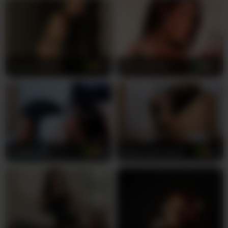
чоловічі, так і жіночі фантазії з однаковою
пристрастю. Вона рухається з природною грацією
латиноамериканської богині, її іспанські вигини
перетікають у всіх потрібних місцях, поки вона
дражнить і збуджує тебе до межі. Незалежно від того,
чи розмовляє вона з тобою чуттєвою іспанською, чи
MariaHerrera
23
HarperWest
23
спокусливою англійською мовою, її голос огортає
тебе наче оксамит, затягуючи все глибше в її
еротичний світ. Її мініатюрне тіло стає твоїм
майданчиком для ігор, коли вона виконує дії, які
залишать тебе без подиху та спраглим ще більшого.
Вона точно знає, як доторкатися до себе, щоб звести
тебе з розуму від бажання.
Delilah-85
28
Pammela-Smith
37
Кожна приватна сесія з нею перетворюється на
інтимну подорож у світ насолоди, де вона втілює твої
найсміливіші мрії зі справжньою пристрастю та
щирим бажанням. Її юнацький ентузіазм у поєднанні
з її розкутою натурою створює вибухову комбінацію,
яка змусить тебе повертатися до неї знову і знову.