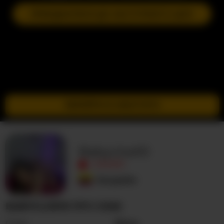
ПРИЄДНАТИСЯ ДО НАСТУПНОГО ШОУ
ПЕРЕЙТИ В ІНКОГНІТО
Babycloe10
ОФЛАЙН
Колумбія
BABYCLOE10 ПРО СЕБЕ
Стать
Жінка