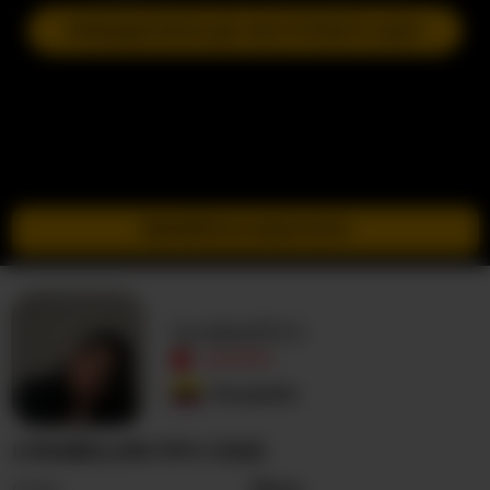
ПРИЄДНАТИСЯ ДО НАСТУПНОГО ШОУ
ПЕРЕЙТИ В ІНКОГНІТО
lyrabellini
ОФЛАЙН
Колумбія
LYRABELLINI ПРО СЕБЕ
Стать
Жінка