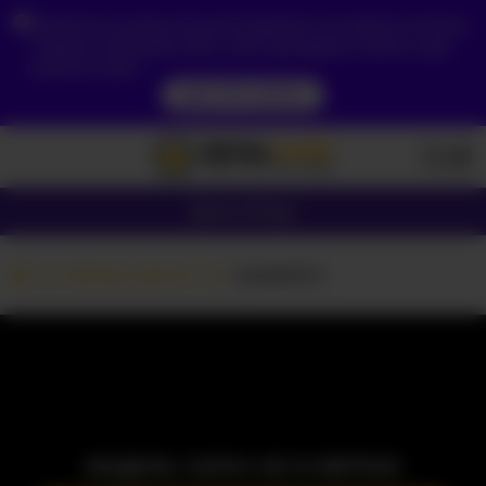
Зважаючи на ваше місцезнаходження, ви повинні спочатку
створити обліковий запис, щоб підтвердити свій вік, щоб
побачити вміст.
ДОСТУП ЗАРАЗ
Дівчата
Пари
Вебкам дівчата
lyrabellini
МОДЕЛЬ ЗАРАЗ НЕ В МЕРЕЖІ