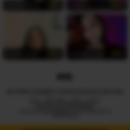
CrystalRose1
22
missjudi
29
Afrodita-Loren
22
daphnne_sweet
25
ВСІ ПРАВА ЗАХИЩЕНІ © ROYALCAMSLIVE.COM 2026
HUB
ПРО НАС
2257
DMCA
ПОЛІТИКА КОНФІДЕНЦІЙНОСТІ
ПАРТНЕРСЬКА ПРОГРАМА
ПОЛІТИКА ВІДПОВІДАЛЬНОГО РОЗКРИТТЯ
ІНФОРМАЦІЇ