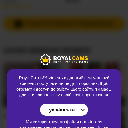
Детальніше…
Мови спілкування
Іспанська
,
Англійська
Країна
Колумбія
НАДІСЛАТИ ПРИВАТНЕ ПОВІДОМЛЕННЯ
Вік
21
СХОЖІ ВЕБКАМ МОДЕЛІ
ЗОВНІШНІЙ ВИГЛЯД
Лобкове волосся
підстрижена кицька
Переваги
Бісексуальний
RoyalCams™ містить відвертий сексуальний
Національність
Латиноамериканка
контент
, доступний лише для дорослих. Щоб
Колір очей
Коричневий
отримати доступ до вмісту цього сайту, ти маєш
досягти повноліття у своїй країні проживання.
Колір волосся
Брюнетка
RachelTooms
18
DannieSmith1
26
Розмір грудей
Великий
українська
Ми використовуємо файли cookie для
покращення вашого досвіду та надання більш