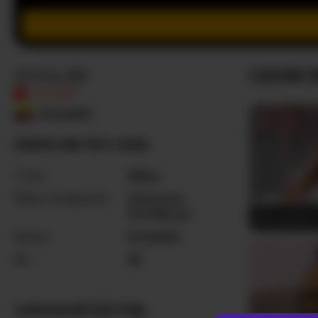
Ninfa-88
СХОЖІ 
ОФЛАЙН
Колумбія
NINFA-88 ПРО СЕБЕ
Стать
Жінка
Мови спілкування
Іспанська
,
Англійська
RachelToo
Країна
Колумбія
Вік
35
ЗОВНІШНІЙ ВИГЛЯД