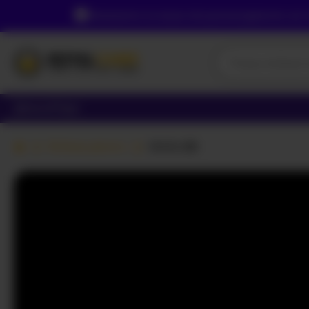
Зважаючи на ваше місцезнаходження, ви пов
Дівчата
Пари
Вебкам дівчата
Ninfa-88