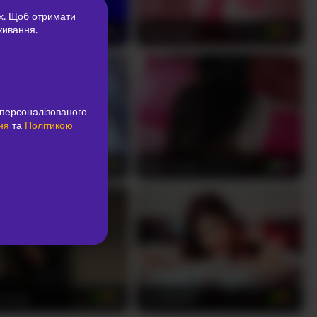
х. Щоб отримати
живання.
gold
MelyTaylor
22
22
персоналізованого
ня
та
Політикою
enner
Karolcoott
18
28
eemiily
LanaKyutt
18
21