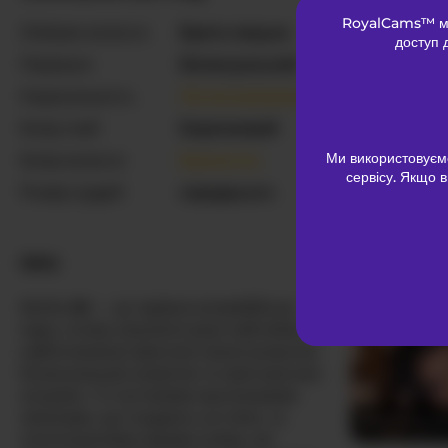
RoyalCams™ міс
Лобкове волосся
Брита кицька
доступ 
IvonneDuar
Переваги
Бісексуальний
Національність
Латиноамериканка
Колір очей
Коричневий
Ми використовуєм
Колір волосся
Брюнетка
сервісу. Якщо в
Розмір грудей
середнього
bdsmforeve
ПРО
Ninfa-88 — це чарівна колумбійська
пара, готова запалити ваші найглибші та
найпотаємніші фантазії своєю розкутою
бісексуальною енергією та пристрасною
натурою. З її чуттєвими каштановими
локонами, що спадають на плечі, та
Blommluna
гіпнотизуючими карими очима, які