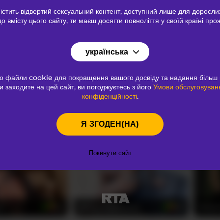
тить відвертий сексуальний контент
, доступний лише для доросли
до вмісту цього сайту, ти маєш досягти повноліття у своїй країні про
te
Dayi-Cute
naira
26
22
українська
о файли cookie для покращення вашого досвіду та надання більш 
и заходите на цей сайт, ви погоджуєтесь з його
Умови обслуговуван
конфіденційності
.
r18
Julirosee
LiaaG
26
21
Я ЗГОДЕН(НА)
Покинути сайт
a
tattoo_highmami
little
24
28