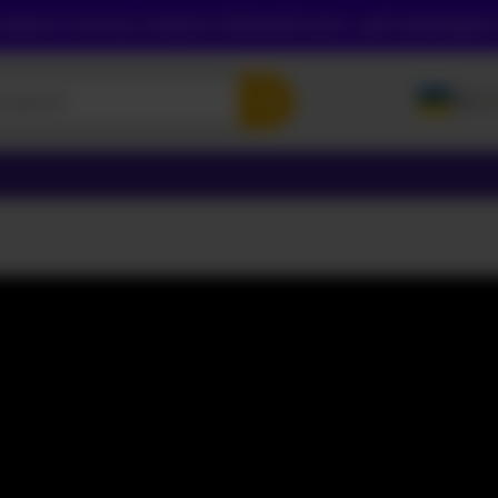
инні спочатку створити обліковий запис, щоб підтвердити с
UK
ENGLI
POLSK
РУСС
УКРАЇ