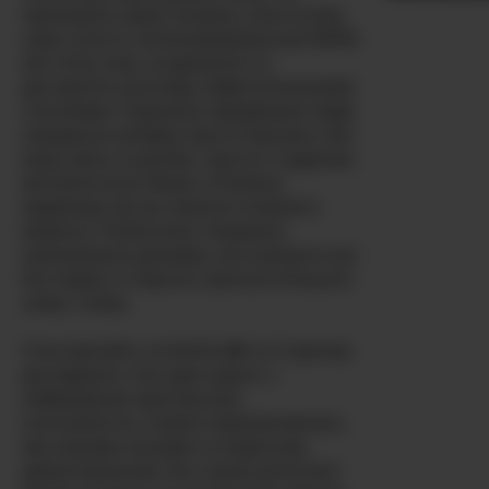
пронизують екран наскрізь, вона втілює
саму сутність латиноамериканської МІЛФ,
яка точно знає, як дражнити та
доставляти насолоду найвитонченішими
способами. Її ідеально сформовані груди
середнього розміру просто благають про
вашу увагу та дотики, тоді як її гладенько
виголена кіска обіцяє сп'яняюче
видовище під час кожного інтимного
моменту. Разом вони створюють
електризуючу динаміку, яка залишить вас
без подиху та змусить прагнути більшого
знову і знову.
Спостерігайте, як Ninfa-88 та її партнер
досліджують тіла одне одного з
неймовірною пристрасною
інтенсивністю, плавно переключаючись
між ніжними ласками та первісним,
диким бажанням. Їхні стрункі витончені