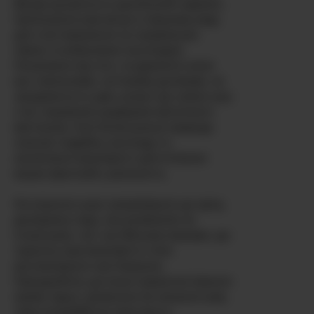
фігури рухаються в досконалій гармонії,
пропонуючи вам місце в першому ряду
для спостереження за справжньою
хімією та вибуховою насолодою.
Незалежно від того, чи дражнять вони
вас повільними, чуттєвими дотиками, чи
занурюються в дикі, розкуті дії, кожне шоу
стає справжнім шедевром еротичного
мистецтва. Їхня бісексуальна природа
означає подвійну насолоду та
нескінченні можливості для втілення
ваших фантазій у реальність.
Не втратьте шанс випробувати цю зрілу,
досвідчену пару, яка розмовляє як
іспанською, так і англійською мовами, що
гарантує вам можливість чітко
висловлювати свої бажання.
Приєднуйтесь до їхньої приватної кімнати
прямо зараз і дозвольте їм показати вам,
чому колумбійська пристрасть