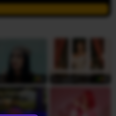
ild
DannieSmith1
24
26