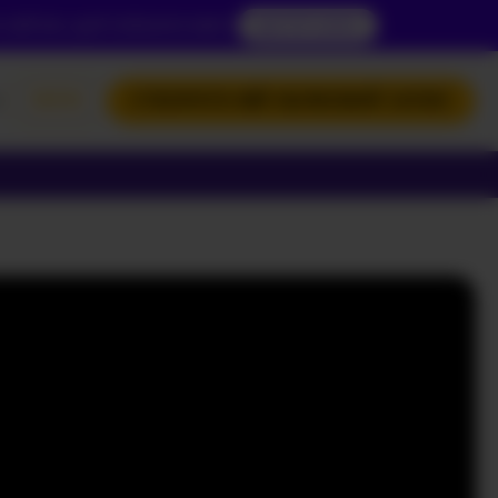
вій вік, щоб побачити вміст.
ДОСТУП ЗАРАЗ
ЛОГІН
СТВОРИТИ МІЙ ОБЛІКОВИЙ ЗАПИС
SH
I
КИЙ
НСЬКА