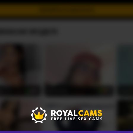
ПЕРЕЙТИ В ІНКОГНІТО
ВЕБКАМ МОДЕЛІ
ms
Nezzukoo
IzzyW
18
27