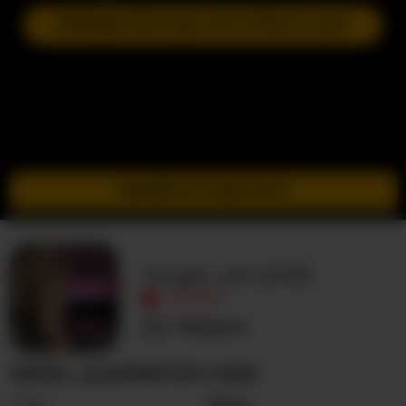
ПРИЄДНАТИСЯ ДО НАСТУПНОГО ШОУ
ПЕРЕЙТИ В ІНКОГНІТО
Angel_alice108
ОФЛАЙН
Невідома
ANGEL_ALICE108 ПРО СЕБЕ
Стать
Жінка