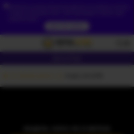
Зважаючи на ваше місцезнаходження, ви повинні спочатку
створити обліковий запис, щоб підтвердити свій вік, щоб
побачити вміст.
ДОСТУП ЗАРАЗ
Дівчата
Пари
Вебкам дівчата
Angel_alice108
МОДЕЛЬ ЗАРАЗ НЕ В МЕРЕЖІ