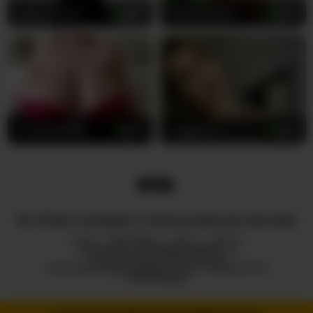
AlyonaKatya
27
MirandaRaye
38
NinaDollBBW
34
LunaVice
32
ВСІ ПРАВА ЗАХИЩЕНІ © ROYALCAMSLIVE.COM 2026
HUB
ПРО НАС
2257
DMCA
ПОЛІТИКА КОНФІДЕНЦІЙНОСТІ
ПАРТНЕРСЬКА ПРОГРАМА
ПОЛІТИКА ВІДПОВІДАЛЬНОГО РОЗКРИТТЯ
ІНФОРМАЦІЇ