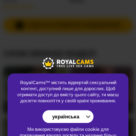
Детальніше…
Мови спілкування
Російська
,
Англійська
Країна
Невідома
НАДІСЛАТИ ПРИВАТНЕ ПОВІДОМЛЕННЯ
Вік
35
СХОЖІ ВЕБКАМ МОДЕЛІ
ЗОВНІШНІЙ ВИГЛЯД
Лобкове волосся
Брита кицька
Переваги
Бісексуальний
RoyalCams™ містить відвертий сексуальний
Національність
Європеоїдний
контент
, доступний лише для дорослих. Щоб
Колір очей
Коричневий
отримати доступ до вмісту цього сайту, ти маєш
досягти повноліття у своїй країні проживання.
Колір волосся
Блондинка
DoctorYangg
28
MaevaRey
21
Розмір грудей
середнього
українська
Ми використовуємо файли cookie для
покращення вашого досвіду та надання більш