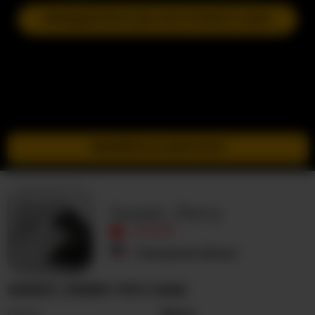
ПРИЄДНАТИСЯ ДО НАСТУПНОГО ШОУ
ПЕРЕЙТИ В ІНКОГНІТО
Sweet_Perry
ОФЛАЙН
Сполучені Штати
SWEET_PERRY ПРО СЕБЕ
Стать
Жінка