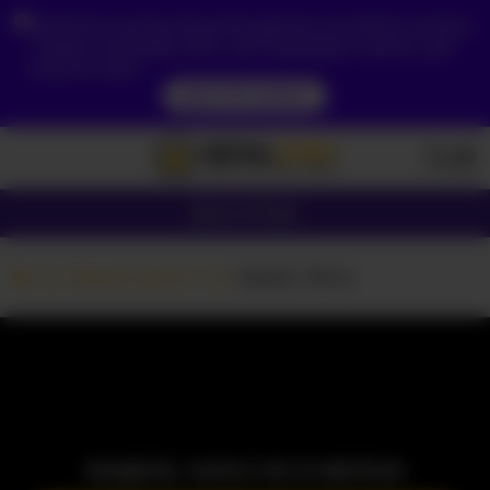
Зважаючи на ваше місцезнаходження, ви повинні спочатку
створити обліковий запис, щоб підтвердити свій вік, щоб
побачити вміст.
ДОСТУП ЗАРАЗ
Дівчата
Пари
Вебкам дівчата
Sweet_Perry
МОДЕЛЬ ЗАРАЗ НЕ В МЕРЕЖІ