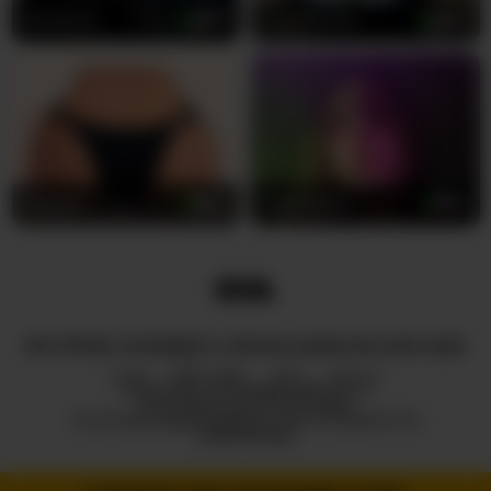
NicoleIris
28
LisaViktoria
49
Anyssia
22
SorelleNoir
19
ВСІ ПРАВА ЗАХИЩЕНІ © ROYALCAMSLIVE.COM 2026
HUB
ПРО НАС
2257
DMCA
ПОЛІТИКА КОНФІДЕНЦІЙНОСТІ
ПАРТНЕРСЬКА ПРОГРАМА
ПОЛІТИКА ВІДПОВІДАЛЬНОГО РОЗКРИТТЯ
ІНФОРМАЦІЇ