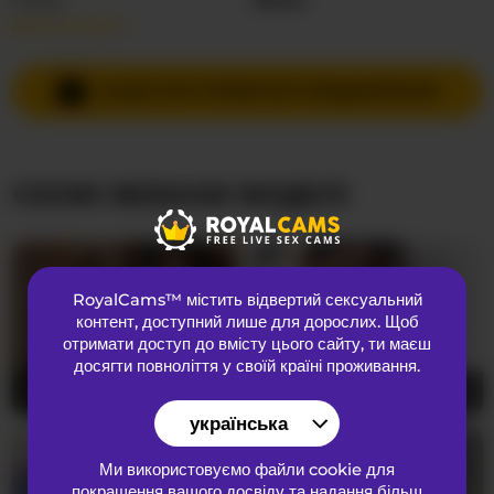
Детальніше…
Мови спілкування
Англійська
,
Російська
Країна
Сполучені Штати
НАДІСЛАТИ ПРИВАТНЕ ПОВІДОМЛЕННЯ
Вік
35
СХОЖІ ВЕБКАМ МОДЕЛІ
ЗОВНІШНІЙ ВИГЛЯД
Лобкове волосся
Брита кицька
Переваги
Гетеросексуальний
RoyalCams™ містить відвертий сексуальний
Національність
Європеоїдний
контент
, доступний лише для дорослих. Щоб
Колір очей
Синій
отримати доступ до вмісту цього сайту, ти маєш
досягти повноліття у своїй країні проживання.
Колір волосся
Брюнетка
JessyKisss
18
evellineeva1
24
Розмір грудей
середнього
українська
Ми використовуємо файли cookie для
покращення вашого досвіду та надання більш