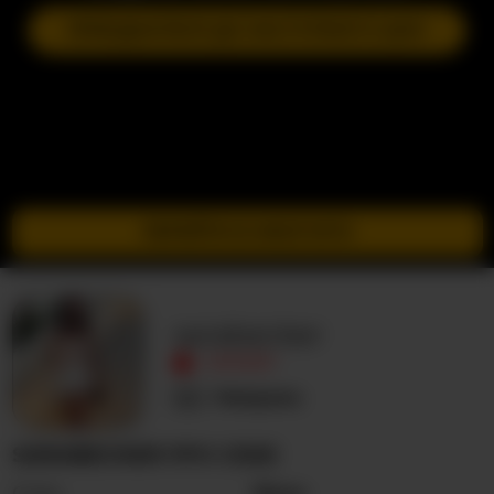
ПРИЄДНАТИСЯ ДО НАСТУПНОГО ШОУ
ПЕРЕЙТИ В ІНКОГНІТО
sarabecker
ОФЛАЙН
Невідома
SARABECKER ПРО СЕБЕ
Стать
Жінка