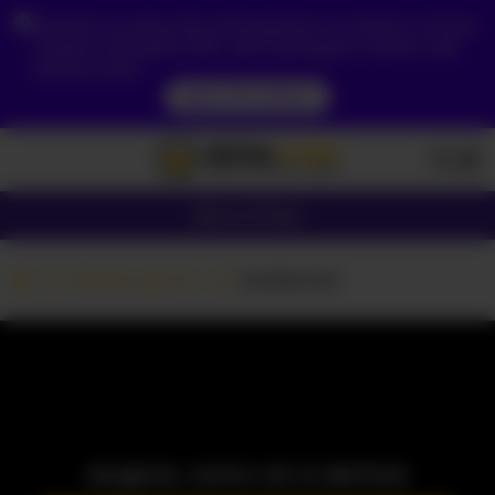
Зважаючи на ваше місцезнаходження, ви повинні спочатку
створити обліковий запис, щоб підтвердити свій вік, щоб
побачити вміст.
ДОСТУП ЗАРАЗ
Дівчата
Пари
Вебкам дівчата
sarabecker
МОДЕЛЬ ЗАРАЗ НЕ В МЕРЕЖІ