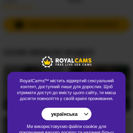
Детальніше…
Мови спілкування
Англійська
Країна
Невідома
НАДІСЛАТИ ПРИВАТНЕ ПОВІДОМЛЕННЯ
Вік
22
СХОЖІ ВЕБКАМ МОДЕЛІ
ЗОВНІШНІЙ ВИГЛЯД
Лобкове волосся
Брита кицька
Переваги
Гетеросексуальний
RoyalCams™ містить відвертий сексуальний
Національність
Європеоїдний
контент
, доступний лише для дорослих. Щоб
Колір очей
Зелений
отримати доступ до вмісту цього сайту, ти маєш
досягти повноліття у своїй країні проживання.
Колір волосся
Брюнетка
Cutie-V97
22
IMNOTSHYBABY
20
Розмір грудей
Великий
українська
Ми використовуємо файли cookie для
покращення вашого досвіду та надання більш