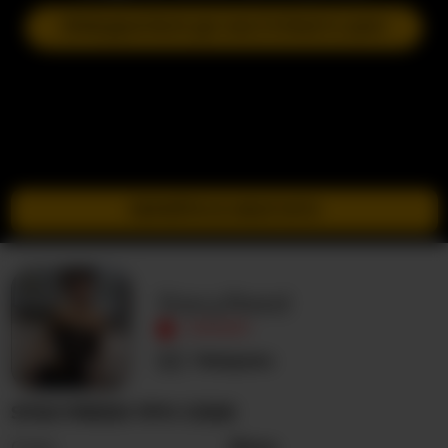
ПРИЄДНАТИСЯ ДО НАСТУПНОГО ШОУ
ПЕРЕЙТИ В ІНКОГНІТО
StacyReed
ОФЛАЙН
Невідома
STACYREED ПРО СЕБЕ
Стать
Жінка