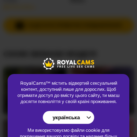
Детальніше…
Мови спілкування
Англійська
Країна
Невідома
НАДІСЛАТИ ПРИВАТНЕ ПОВІДОМЛЕННЯ
Вік
25
СХОЖІ ВЕБКАМ МОДЕЛІ
ЗОВНІШНІЙ ВИГЛЯД
Лобкове волосся
Брита кицька
Переваги
Бісексуальний
RoyalCams™ містить відвертий сексуальний
Національність
Латиноамериканка
контент
, доступний лише для дорослих. Щоб
Колір очей
Коричневий
отримати доступ до вмісту цього сайту, ти маєш
досягти повноліття у своїй країні проживання.
Колір волосся
Брюнетка
VictoriaBennet
25
Sweet-samy-1
25
Розмір грудей
Маленький
українська
Ми використовуємо файли cookie для
покращення вашого досвіду та надання більш