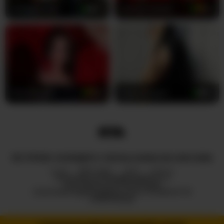
aliciagandhii
20
atenea-jonson
20
MaraVelvett-
24
TaylorMegan
25
ВСІ ПРАВА ЗАХИЩЕНІ © ROYALCAMSLIVE.COM 2026
HUB
ПРО НАС
2257
DMCA
ПОЛІТИКА КОНФІДЕНЦІЙНОСТІ
ПАРТНЕРСЬКА ПРОГРАМА
ПОЛІТИКА ВІДПОВІДАЛЬНОГО РОЗКРИТТЯ
ІНФОРМАЦІЇ