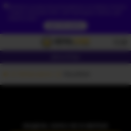
Зважаючи на ваше місцезнаходження, ви повинні спочатку
створити обліковий запис, щоб підтвердити свій вік, щоб
побачити вміст.
ДОСТУП ЗАРАЗ
Дівчата
Пари
Вебкам дівчата
StacyReed
МОДЕЛЬ ЗАРАЗ НЕ В МЕРЕЖІ