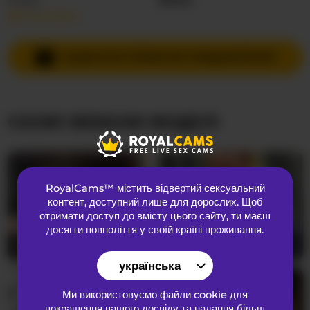
Детальніше…
Мови спілкування
Російська
Країна
Російська Федерація
НАДІСЛАТИ ПРИВАТНЕ ПОВІДОМЛЕННЯ
Вік
21
СХОЖІ ВЕБКАМ МОДЕЛІ
ЗОВНІШНІЙ ВИГЛЯД
Лобкове волосся
Брита кицька
Переваги
Гетеросексуальний
RoyalCams™ містить відвертий сексуальний
Національність
Європеоїдний
контент
, доступний лише для дорослих. Щоб
Колір очей
Сірий
отримати доступ до вмісту цього сайту, ти маєш
досягти повноліття у своїй країні проживання.
Колір волосся
Руда
SerenaBFF
25
RileyLogan
37
Розмір грудей
середнього
українська
Ми використовуємо файли cookie для
покращення вашого досвіду та надання більш