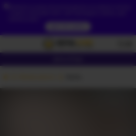
Зважаючи на ваше місцезнаходження, ви повинні спочатку
створити обліковий запис, щоб підтвердити свій вік, щоб
побачити вміст.
ДОСТУП ЗАРАЗ
Дівчата
Пари
Вебкам дівчата
Nansi_
ЗАПУСТІТЬ ВАШУ
КАМЕРУ