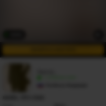
NANSI_
ПЕРЕЙТИ В ІНКОГНІТО
Nansi_
У ПРЯМОМУ ЕФІРІ
Російська Федерація
NANSI_ ПРО СЕБЕ
Стать
Жінка