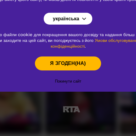
LisetteLuxe
Betty
23
22
українська
о файли cookie для покращення вашого досвіду та надання більш 
и заходите на цей сайт, ви погоджуєтесь з його
Умови обслуговуван
конфіденційності
.
Я ЗГОДЕН(НА)
Linda-Rose6
Sony
24
19
Покинути сайт
EllieDarlin
Embe
37
45