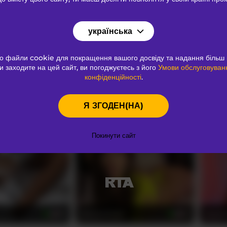
lld
AishaaDevoe
Texa
25
22
українська
о файли cookie для покращення вашого досвіду та надання більш 
и заходите на цей сайт, ви погоджуєтесь з його
Умови обслуговуван
конфіденційності
.
Я ЗГОДЕН(НА)
abbinatural
Salma
23
35
Покинути сайт
BettyVelvet
Kyssa
28
23