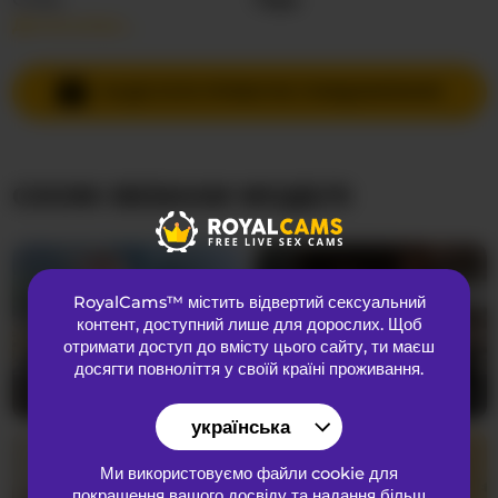
Детальніше…
Мови спілкування
Російська
,
Англійська
Країна
Сполучені Штати
НАДІСЛАТИ ПРИВАТНЕ ПОВІДОМЛЕННЯ
Вік
24
СХОЖІ ВЕБКАМ МОДЕЛІ
ЗОВНІШНІЙ ВИГЛЯД
Лобкове волосся
Брита кицька
Переваги
Бісексуальний
RoyalCams™ містить відвертий сексуальний
Національність
Європеоїдний
контент
, доступний лише для дорослих. Щоб
Колір очей
Зелений
отримати доступ до вмісту цього сайту, ти маєш
досягти повноліття у своїй країні проживання.
Колір волосся
Блондинка
Sexy-Sweets
30
xFOXx10
25
Розмір грудей
середнього
українська
Ми використовуємо файли cookie для
покращення вашого досвіду та надання більш