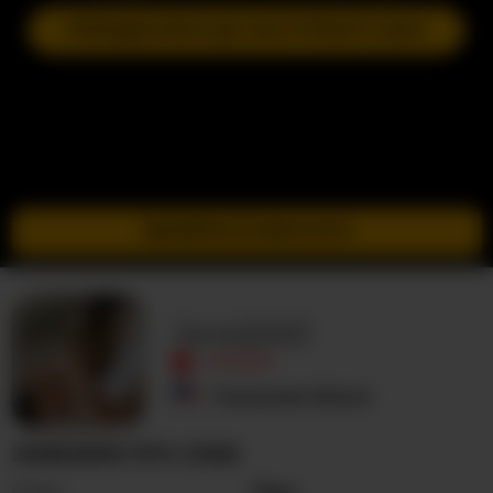
ПРИЄДНАТИСЯ ДО НАСТУПНОГО ШОУ
ПЕРЕЙТИ В ІНКОГНІТО
Jane2000
ОФЛАЙН
Сполучені Штати
JANE2000 ПРО СЕБЕ
Стать
Пара