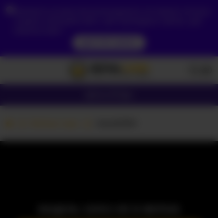
Зважаючи на ваше місцезнаходження, ви повинні спочатку
створити обліковий запис, щоб підтвердити свій вік, щоб
побачити вміст.
ДОСТУП ЗАРАЗ
Дівчата
Пари
Вебкам пари
Jane2000
МОДЕЛЬ ЗАРАЗ НЕ В МЕРЕЖІ