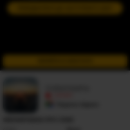
ПРИЄДНАТИСЯ ДО НАСТУПНОГО ШОУ
ПЕРЕЙТИ В ІНКОГНІТО
Indiantasha
ОФЛАЙН
Південна Африка
INDIANTASHA ПРО СЕБЕ
Стать
Жінка