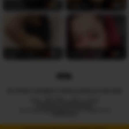
Anjana-1
25
IndianSia
20
Love-muskan
33
indianlustyeyes
35
ВСІ ПРАВА ЗАХИЩЕНІ © ROYALCAMSLIVE.COM 2026
HUB
ПРО НАС
2257
DMCA
ПОЛІТИКА КОНФІДЕНЦІЙНОСТІ
ПАРТНЕРСЬКА ПРОГРАМА
ПОЛІТИКА ВІДПОВІДАЛЬНОГО РОЗКРИТТЯ
ІНФОРМАЦІЇ