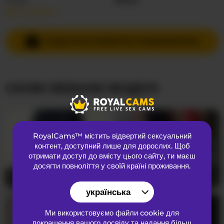
Детальніше…
Мови спілкування
Англійська
Країна
Південна Африка
НАДІСЛАТИ ПРИВАТНЕ ПОВІДОМЛЕННЯ
Вік
41
СХОЖІ ВЕБКАМ МОДЕЛІ
ЗОВНІШНІЙ ВИГЛЯД
Лобкове волосся
Брита кицька
Переваги
Гетеросексуальний
RoyalCams™ містить відвертий сексуальний
Національність
Індійський
контент
, доступний лише для дорослих. Щоб
Колір очей
Коричневий
отримати доступ до вмісту цього сайту, ти маєш
досягти повноліття у своїй країні проживання.
Колір волосся
Брюнетка
Nidhilove
21
hotpavitra
35
Розмір грудей
Величезний
українська
Ми використовуємо файли cookie для
покращення вашого досвіду та надання більш