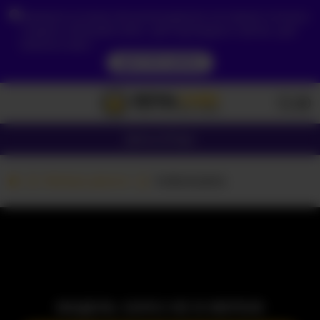
Зважаючи на ваше місцезнаходження, ви повинні спочатку
створити обліковий запис, щоб підтвердити свій вік, щоб
побачити вміст.
ДОСТУП ЗАРАЗ
Дівчата
Пари
Вебкам дівчата
Indiantasha
МОДЕЛЬ ЗАРАЗ НЕ В МЕРЕЖІ