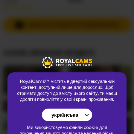
Детальніше…
Мови спілкування
Англійська
Країна
Невідома
НАДІСЛАТИ ПРИВАТНЕ ПОВІДОМЛЕННЯ
Вік
21
СХОЖІ ВЕБКАМ МОДЕЛІ
ЗОВНІШНІЙ ВИГЛЯД
Лобкове волосся
Брита кицька
Переваги
Бісексуальний
RoyalCams™ містить відвертий сексуальний
Національність
Європеоїдний
контент
, доступний лише для дорослих. Щоб
Колір очей
Коричневий
отримати доступ до вмісту цього сайту, ти маєш
досягти повноліття у своїй країні проживання.
Колір волосся
Руда
SerenaBFF
25
DoctorYangg
28
Розмір грудей
Маленький
українська
Ми використовуємо файли cookie для
покращення вашого досвіду та надання більш