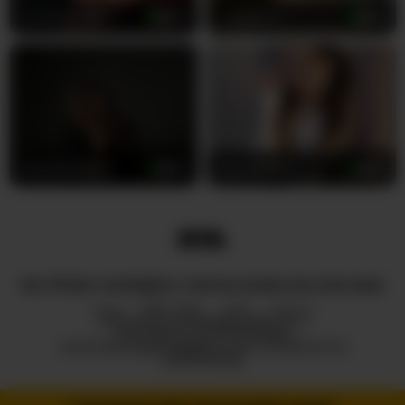
SouthernElle
40
LunaVice
32
DariaMalkova
20
Hannakeyn
19
ВСІ ПРАВА ЗАХИЩЕНІ © ROYALCAMSLIVE.COM 2026
HUB
ПРО НАС
2257
DMCA
ПОЛІТИКА КОНФІДЕНЦІЙНОСТІ
ПАРТНЕРСЬКА ПРОГРАМА
ПОЛІТИКА ВІДПОВІДАЛЬНОГО РОЗКРИТТЯ
ІНФОРМАЦІЇ