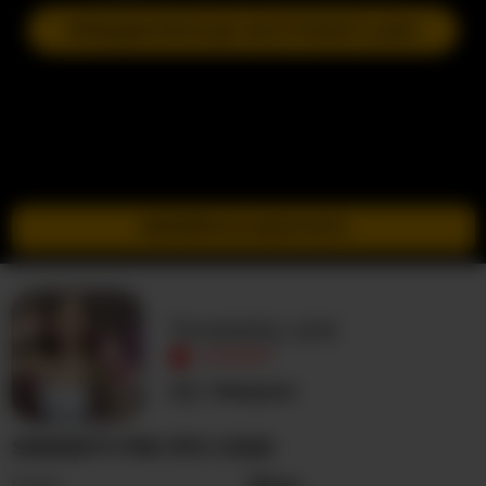
ПРИЄДНАТИСЯ ДО НАСТУПНОГО ШОУ
ПЕРЕЙТИ В ІНКОГНІТО
Sweeety-pie
ОФЛАЙН
Невідома
SWEEETY-PIE ПРО СЕБЕ
Стать
Жінка