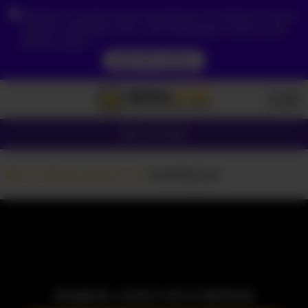
Зважаючи на ваше місцезнаходження, ви повинні спочатку
створити обліковий запис, щоб підтвердити свій вік, щоб
побачити вміст.
ДОСТУП ЗАРАЗ
Дівчата
Пари
Вебкам дівчата
Sweeety-pie
МОДЕЛЬ ЗАРАЗ НЕ В МЕРЕЖІ